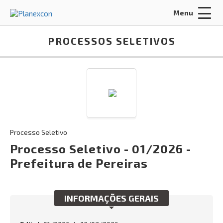
Menu
Acessar Área do Candidato:
PROCESSOS SELETIVOS
ENTRAR
Processo Seletivo
Esqueci a senha
CADASTRO
Processo Seletivo - 01/2026 -
Prefeitura de Pereiras
INÍCIO
FALE CONOSCO
INFORMAÇÕES GERAIS
Busca: